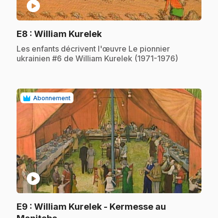
play_circle
.
E8
: William Kurelek
.
Les enfants décrivent l'œuvre Le pionnier
ukrainien #6 de William Kurelek (1971-1976)
Abonnement
play_circle
E9
: William Kurelek - Kermesse au
.