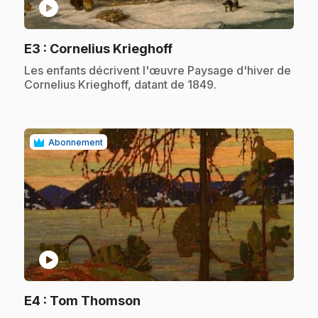
play_circle
.
E3
: Cornelius Krieghoff
.
Les enfants décrivent l'œuvre Paysage d'hiver de
Cornelius Krieghoff, datant de 1849.
Abonnement
play_circle
.
E4
: Tom Thomson