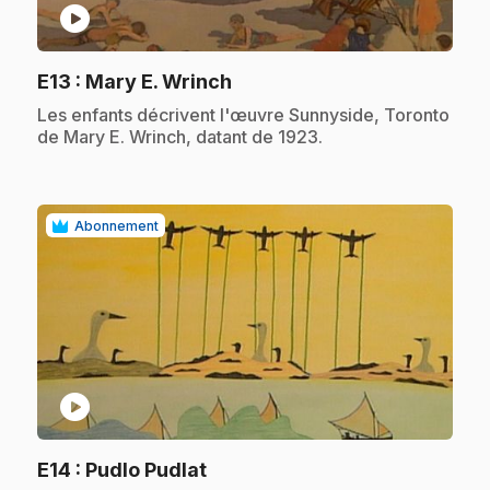
play_circle
.
E13
: Mary E. Wrinch
.
Les enfants décrivent l'œuvre Sunnyside, Toronto
de Mary E. Wrinch, datant de 1923.
Abonnement
play_circle
.
E14
: Pudlo Pudlat