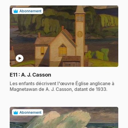
Abonnement
play_circle
.
E11
: A. J. Casson
.
Les enfants décrivent l'œuvre Église anglicane à
Magnetawan de A. J. Casson, datant de 1933.
Abonnement