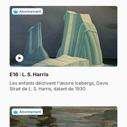
Abonnement
play_circle
.
E16
: L. S. Harris
.
Les enfants décrivent l'œuvre Icebergs, Davis
Strait de L. S. Harris, datant de 1930.
Abonnement