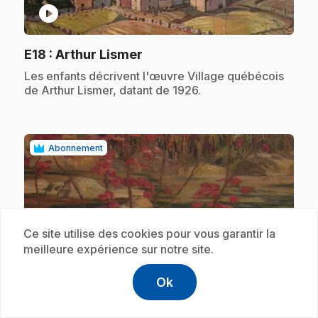
play_circle
.
E18
: Arthur Lismer
.
Les enfants décrivent l'œuvre Village québécois
de Arthur Lismer, datant de 1926.
Abonnement
Ce site utilise des cookies pour vous garantir la
meilleure expérience sur notre site.
play_circle
Ok
help
Aide
Accéder à l
,Ce lien s'
.
E19
: A. Y. Jackson