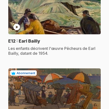
play_circle
.
E12
: Earl Bailly
.
Les enfants décrivent l'œuvre Pêcheurs de Earl
Bailly, datant de 1954.
Abonnement