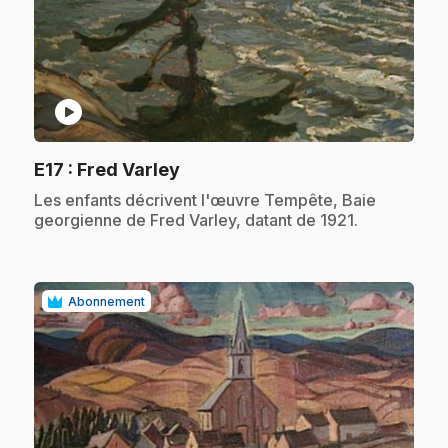
play_circle
.
E17
: Fred Varley
.
Les enfants décrivent l'œuvre Tempête, Baie
georgienne de Fred Varley, datant de 1921.
Abonnement