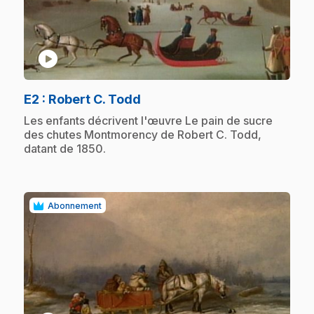
play_circle
.
E2
: Robert C. Todd
.
Les enfants décrivent l'œuvre Le pain de sucre
des chutes Montmorency de Robert C. Todd,
datant de 1850.
Abonnement