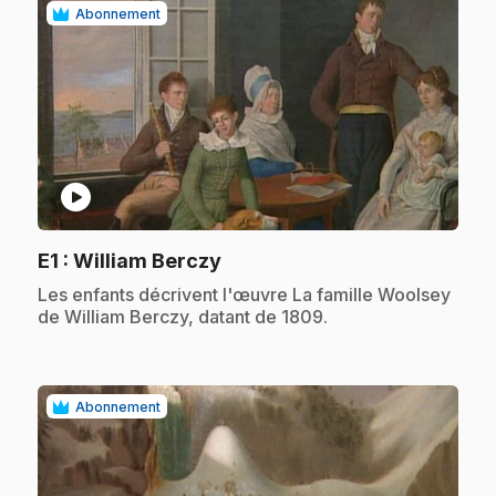
Abonnement
play_circle
.
E1
: William Berczy
.
Les enfants décrivent l'œuvre La famille Woolsey
de William Berczy, datant de 1809.
Abonnement