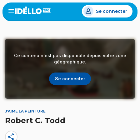
Aller
Se connecter
au
Open
the
contenu
menu
principal
Ce contenu n'est pas disponible depuis votre zone
géographique.
Se connecter
J'AIME LA PEINTURE
Robert C. Todd
share