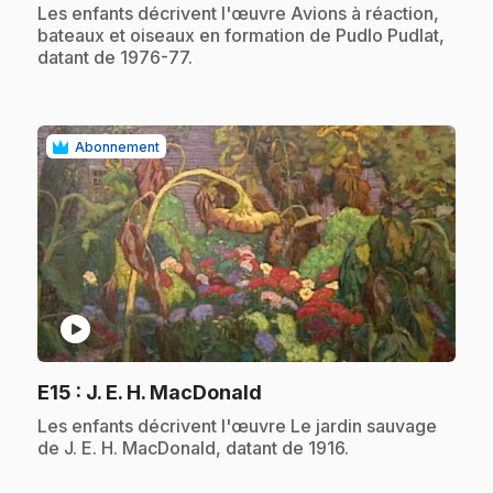
.
Les enfants décrivent l'œuvre Avions à réaction,
bateaux et oiseaux en formation de Pudlo Pudlat,
datant de 1976-77.
Abonnement
play_circle
.
E15
: J. E. H. MacDonald
.
Les enfants décrivent l'œuvre Le jardin sauvage
de J. E. H. MacDonald, datant de 1916.