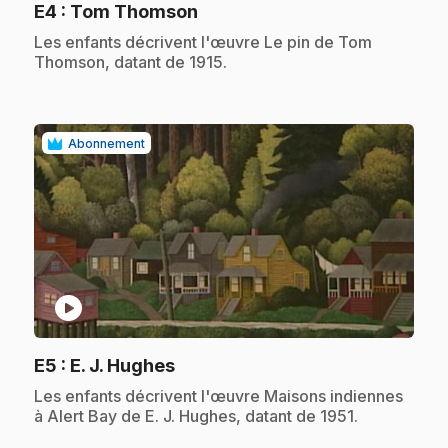
.
E4
: Tom Thomson
.
Les enfants décrivent l'œuvre Le pin de Tom
Thomson, datant de 1915.
Abonnement
play_circle
.
E5
: E. J. Hughes
.
Les enfants décrivent l'œuvre Maisons indiennes
à Alert Bay de E. J. Hughes, datant de 1951.