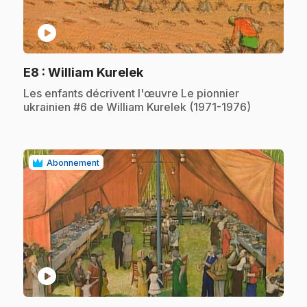
play_circle
.
E8
: William Kurelek
.
Les enfants décrivent l'œuvre Le pionnier
ukrainien #6 de William Kurelek (1971-1976)
Abonnement
play_circle