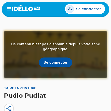
Aller
Se connecter
au
Open
the
contenu
menu
principal
Ce contenu n'est pas disponible depuis votre zone
géographique.
Se connecter
J'AIME LA PEINTURE
Pudlo Pudlat
share