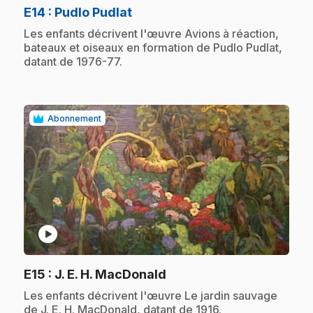
.
E14
: Pudlo Pudlat
.
Les enfants décrivent l'œuvre Avions à réaction,
bateaux et oiseaux en formation de Pudlo Pudlat,
datant de 1976-77.
Abonnement
play_circle
.
E15
: J. E. H. MacDonald
.
Les enfants décrivent l'œuvre Le jardin sauvage
de J. E. H. MacDonald, datant de 1916.