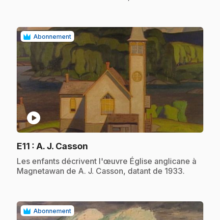
Abonnement
play_circle
.
E11
: A. J. Casson
.
Les enfants décrivent l'œuvre Église anglicane à
Magnetawan de A. J. Casson, datant de 1933.
Abonnement