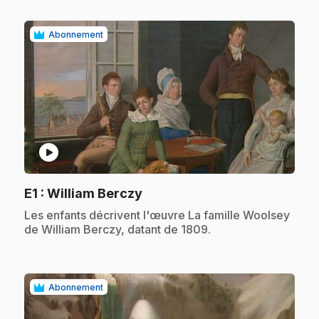
Abonnement
play_circle
.
E1
: William Berczy
.
Les enfants décrivent l'œuvre La famille Woolsey
de William Berczy, datant de 1809.
Abonnement