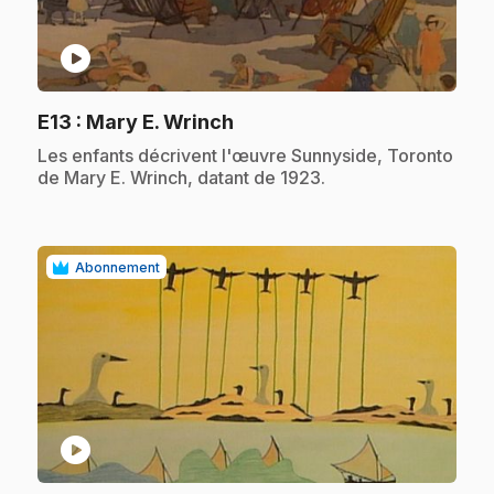
play_circle
.
E13
: Mary E. Wrinch
.
Les enfants décrivent l'œuvre Sunnyside, Toronto
de Mary E. Wrinch, datant de 1923.
Abonnement
play_circle