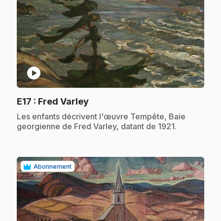
play_circle
.
E17
: Fred Varley
.
Les enfants décrivent l'œuvre Tempête, Baie
georgienne de Fred Varley, datant de 1921.
Abonnement