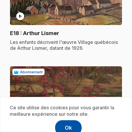
play_circle
.
E18
: Arthur Lismer
.
Les enfants décrivent l'œuvre Village québécois
de Arthur Lismer, datant de 1926.
Abonnement
Ce site utilise des cookies pour vous garantir la
meilleure expérience sur notre site.
play_circle
Ok
help
Aide