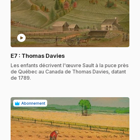
play_circle
.
E7
: Thomas Davies
.
Les enfants décrivent l'œuvre Sault à la puce près
de Québec au Canada de Thomas Davies, datant
de 1789.
Abonnement