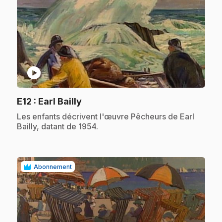
play_circle
.
E12
: Earl Bailly
.
Les enfants décrivent l'œuvre Pêcheurs de Earl
Bailly, datant de 1954.
Abonnement