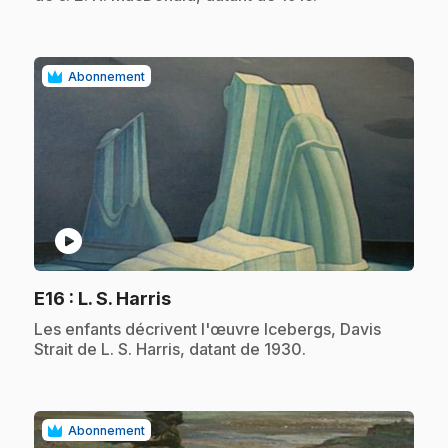
Abonnement
play_circle
.
E16
: L. S. Harris
.
Les enfants décrivent l'œuvre Icebergs, Davis
Strait de L. S. Harris, datant de 1930.
Abonnement