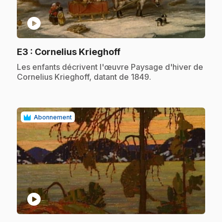
play_circle
.
E3
: Cornelius Krieghoff
.
Les enfants décrivent l'œuvre Paysage d'hiver de
Cornelius Krieghoff, datant de 1849.
Abonnement
play_circle