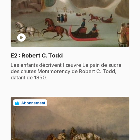
play_circle
.
E2
: Robert C. Todd
.
Les enfants décrivent l'œuvre Le pain de sucre
des chutes Montmorency de Robert C. Todd,
datant de 1850.
Abonnement