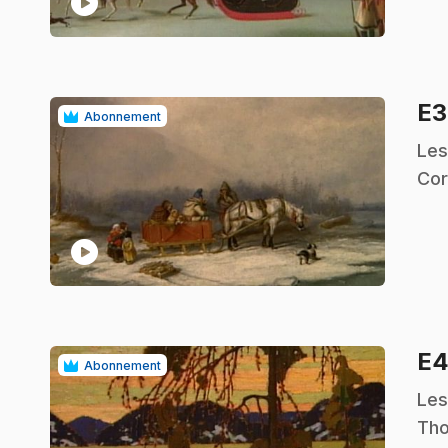
play_circle
E
Abonnement
.
Les
Cor
play_circle
E
Abonnement
.
Les
Tho