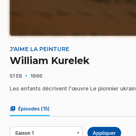
J'AIME LA PEINTURE
William Kurelek
·
S1
E8
1996
Les enfants décrivent l'œuvre Le pionnier ukrain
video_library
Épisodes (
15
)