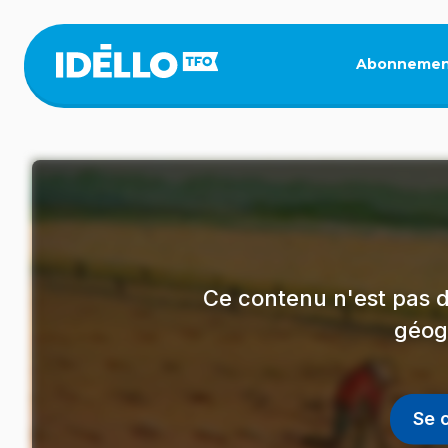
Aller
au
contenu
Abonnemen
principal
Ce contenu n'est pas d
géog
Se 