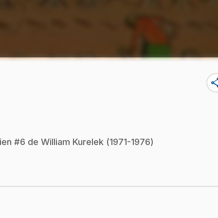
sha
ien #6 de William Kurelek (1971-1976)