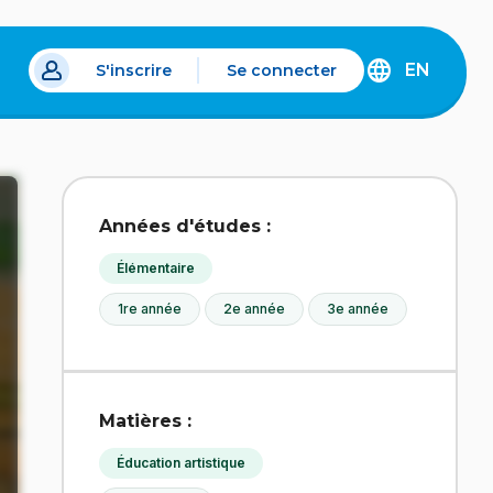
EN
S'inscrire
Se connecter
s un nouvel onglet.
DISCOVER
THE
ENGLISH
VERSION
OF
IDÉLLO.
Années d'études :
Élémentaire
1re année
2e année
3e année
Matières :
Éducation artistique