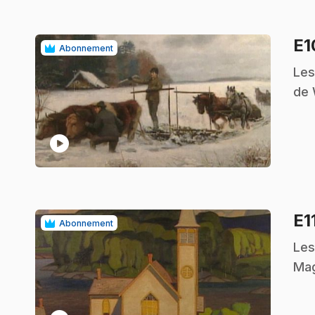
E
Abonnement
.
Les
de 
play_circle
E1
Abonnement
.
Les
Mag