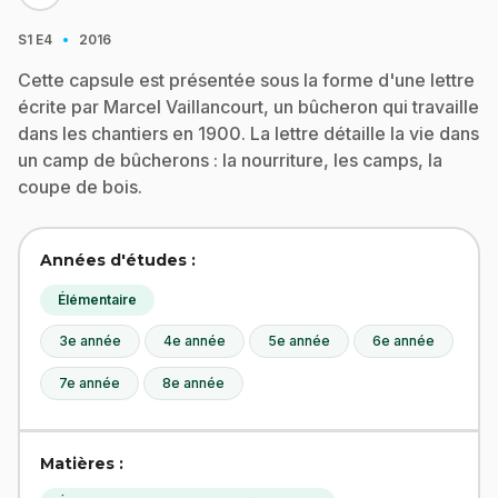
·
S1
E4
2016
Cette capsule est présentée sous la forme d'une lettre
écrite par Marcel Vaillancourt, un bûcheron qui travaille
dans les chantiers en 1900. La lettre détaille la vie dans
un camp de bûcherons : la nourriture, les camps, la
coupe de bois.
Années d'études :
Élémentaire
3e année
4e année
5e année
6e année
7e année
8e année
Matières :