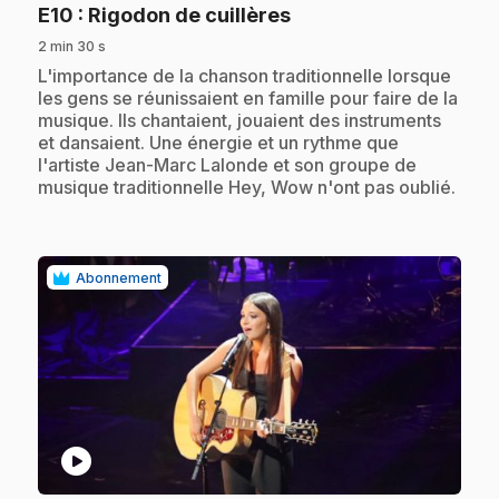
.
E10
: Rigodon de cuillères
2 min 30 s
.
L'importance de la chanson traditionnelle lorsque
les gens se réunissaient en famille pour faire de la
musique. Ils chantaient, jouaient des instruments
et dansaient. Une énergie et un rythme que
l'artiste Jean-Marc Lalonde et son groupe de
musique traditionnelle Hey, Wow n'ont pas oublié.
Abonnement
play_circle