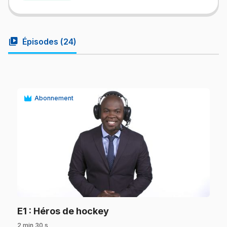
video_library
Épisodes (
24
)
Abonnement
play_circle
.
E1
: Héros de hockey
2 min 30 s