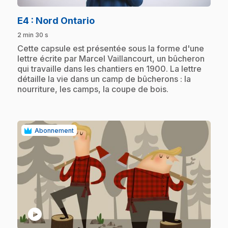
.
E4
: Nord Ontario
2 min 30 s
.
Cette capsule est présentée sous la forme d'une
lettre écrite par Marcel Vaillancourt, un bûcheron
qui travaille dans les chantiers en 1900. La lettre
détaille la vie dans un camp de bûcherons : la
nourriture, les camps, la coupe de bois.
Abonnement
play_circle