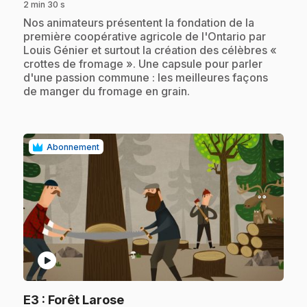
2 min 30 s
.
Nos animateurs présentent la fondation de la
première coopérative agricole de l'Ontario par
Louis Génier et surtout la création des célèbres «
crottes de fromage ». Une capsule pour parler
d'une passion commune : les meilleures façons
de manger du fromage en grain.
Abonnement
play_circle
.
E3
: Forêt Larose