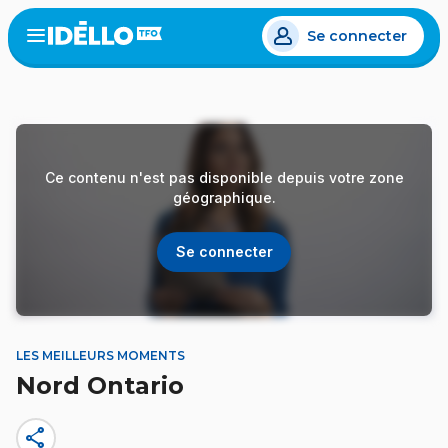
Aller
Se connecter
au
Open
the
contenu
menu
principal
Ce contenu n'est pas disponible depuis votre zone
géographique.
Se connecter
LES MEILLEURS MOMENTS
Nord Ontario
share