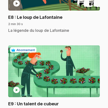
play_circle
.
E8
: Le loup de Lafontaine
2 min 30 s
.
La légende du loup de Lafontaine
Abonnement
play_circle
.
E9
: Un talent de cubeur