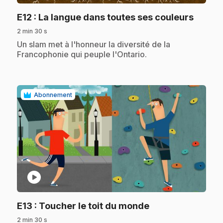
.
E12
: La langue dans toutes ses couleurs
2 min 30 s
.
Un slam met à l'honneur la diversité de la
Francophonie qui peuple l'Ontario.
Abonnement
play_circle
.
E13
: Toucher le toit du monde
2 min 30 s