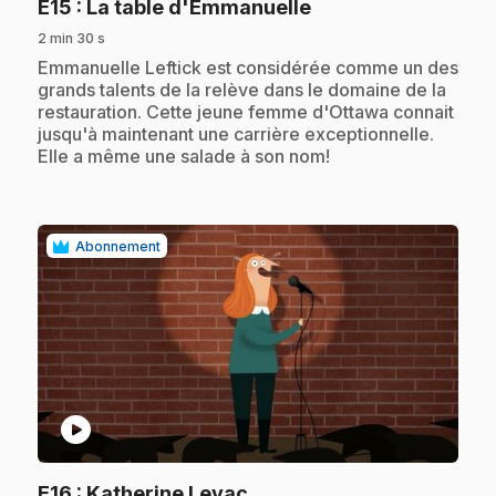
.
E15
: La table d'Emmanuelle
2 min 30 s
.
Emmanuelle Leftick est considérée comme un des
grands talents de la relève dans le domaine de la
restauration. Cette jeune femme d'Ottawa connait
jusqu'à maintenant une carrière exceptionnelle.
Elle a même une salade à son nom!
Abonnement
play_circle
.
E16
: Katherine Levac