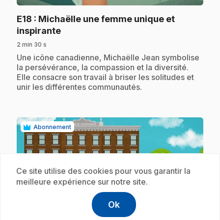
E18
: Michaëlle une femme unique et
.
inspirante
2 min 30 s
.
Une icône canadienne, Michaëlle Jean symbolise
la persévérance, la compassion et la diversité.
Elle consacre son travail à briser les solitudes et
unir les différentes communautés.
Abonnement
Ce site utilise des cookies pour vous garantir la
meilleure expérience sur notre site.
play_circle
Ok
help
Aide
Accéder à l
,Ce lien s'