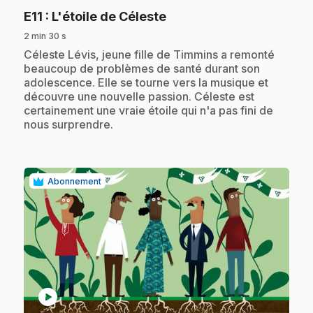
.
E11
: L'étoile de Céleste
2 min 30 s
.
Céleste Lévis, jeune fille de Timmins a remonté
beaucoup de problèmes de santé durant son
adolescence. Elle se tourne vers la musique et
découvre une nouvelle passion. Céleste est
certainement une vraie étoile qui n'a pas fini de
nous surprendre.
Abonnement
play_circle