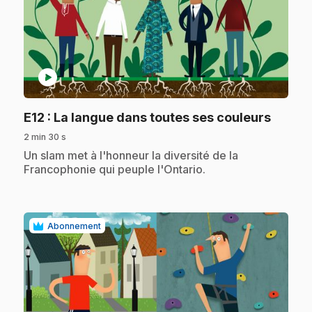
play_circle
.
E12
: La langue dans toutes ses couleurs
2 min 30 s
.
Un slam met à l'honneur la diversité de la
Francophonie qui peuple l'Ontario.
Abonnement