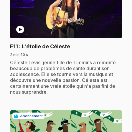
play_circle
.
E11
: L'étoile de Céleste
2 min 30 s
.
Céleste Lévis, jeune fille de Timmins a remonté
beaucoup de problèmes de santé durant son
adolescence. Elle se tourne vers la musique et
découvre une nouvelle passion. Céleste est
certainement une vraie étoile qui n'a pas fini de
nous surprendre.
Abonnement