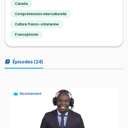
Canada
Compréhension interculturelle
Culture franco-ontarienne
Francophonie
video_library
Épisodes (
24
)
Abonnement