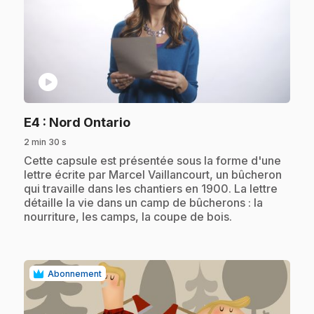
play_circle
.
E4
: Nord Ontario
2 min 30 s
.
Cette capsule est présentée sous la forme d'une
lettre écrite par Marcel Vaillancourt, un bûcheron
qui travaille dans les chantiers en 1900. La lettre
détaille la vie dans un camp de bûcherons : la
nourriture, les camps, la coupe de bois.
Abonnement