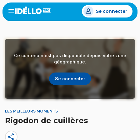
Aller
Se connecter
au
Open
the
contenu
menu
principal
Ce contenu n'est pas disponible depuis votre zone
géographique.
Se connecter
LES MEILLEURS MOMENTS
Rigodon de cuillères
share