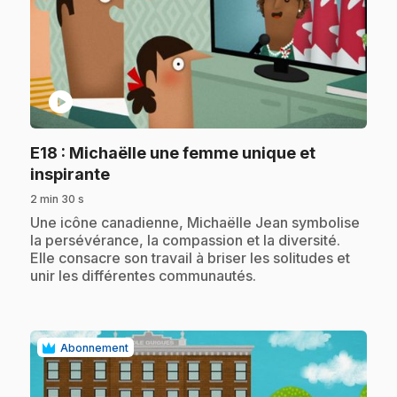
play_circle
E18
: Michaëlle une femme unique et
.
inspirante
2 min 30 s
.
Une icône canadienne, Michaëlle Jean symbolise
la persévérance, la compassion et la diversité.
Elle consacre son travail à briser les solitudes et
unir les différentes communautés.
Abonnement