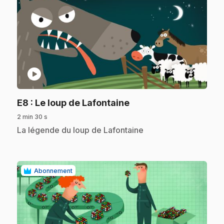
play_circle
.
E8
: Le loup de Lafontaine
2 min 30 s
.
La légende du loup de Lafontaine
Abonnement