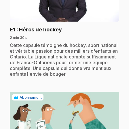
play_circle
.
E1
: Héros de hockey
2 min 30 s
.
Cette capsule témoigne du hockey, sport national
et véritable passion pour des milliers d'enfants en
Ontario. La Ligue nationale compte suffisamment
de Franco-Ontariens pour former une équipe
complète. Une capsule qui donne vraiment aux
enfants l'envie de bouger.
Abonnement