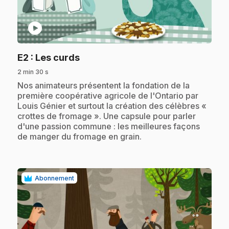
play_circle
.
E2
: Les curds
2 min 30 s
.
Nos animateurs présentent la fondation de la
première coopérative agricole de l'Ontario par
Louis Génier et surtout la création des célèbres «
crottes de fromage ». Une capsule pour parler
d'une passion commune : les meilleures façons
de manger du fromage en grain.
Abonnement