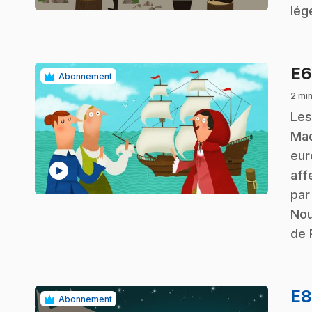
lég
E
Abonnement
2 min
.
Les
Mad
eur
play_circle
aff
par
Nou
de 
E
Abonnement