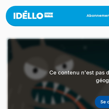
Aller
au
contenu
Abonnemen
principal
Ce contenu n'est pas d
géog
Se 