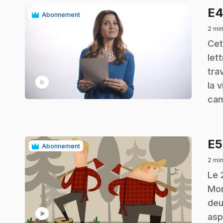
E
Abonnement
2 min
.
Cet
let
tra
play_circle
la 
cam
E
Abonnement
2 min
.
Le 
Mon
deu
play_circle
asp