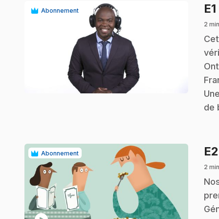
E1
Abonnement
2 min
.
Cet
vér
Ont
play_circle
Fra
Une
de 
E
Abonnement
2 min
.
Nos
pre
Gén