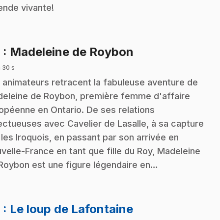
ende vivante!
.
6
: Madeleine de Roybon
 30 s
 animateurs retracent la fabuleuse aventure de
eleine de Roybon, première femme d'affaire
opéenne en Ontario. De ses relations
ectueuses avec Cavelier de Lasalle, à sa capture
 les Iroquois, en passant par son arrivée en
velle-France en tant que fille du Roy, Madeleine
Roybon est une figure légendaire en…
.
8
: Le loup de Lafontaine