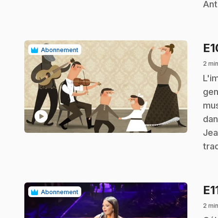
Ant
E
Abonnement
2 min
.
L'i
gen
mus
play_circle
dan
Jea
tra
E1
Abonnement
2 min