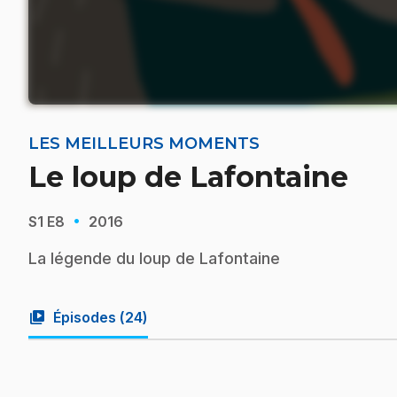
LES MEILLEURS MOMENTS
Le loup de Lafontaine
·
S1
E8
2016
La légende du loup de Lafontaine
video_library
Épisodes (
24
)