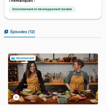
Thématiques :
Environnement et développement durable
video_library
Épisodes (
12
)
Abonnement
play_circle