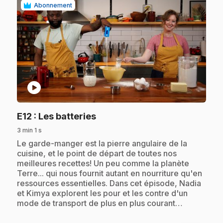
Abonnement
play_circle
.
E12
: Les batteries
3 min 1 s
.
Le garde-manger est la pierre angulaire de la
cuisine, et le point de départ de toutes nos
meilleures recettes! Un peu comme la planète
Terre... qui nous fournit autant en nourriture qu'en
ressources essentielles. Dans cet épisode, Nadia
et Kimya explorent les pour et les contre d'un
mode de transport de plus en plus courant…