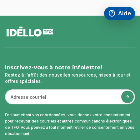
help
Aide
Accéder à l
,Ce lien s'
pied
de
page
Inscrivez-vous à notre infolettre!
Restez à l’affût des nouvelles ressources, mises à jour et
offres spéciales.
En soumettant vos coordonnées, vous donnez votre consentement
pour recevoir des courriels et autres communications électroniques
de TFO. Vous pouvez à tout moment retirer ce consentement en vous
désabonnant.