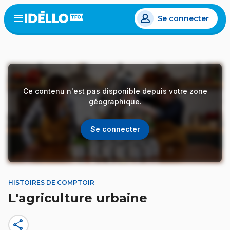
Aller
Se connecter
au
Open
the
contenu
menu
principal
Ce contenu n'est pas disponible depuis votre zone
géographique.
Se connecter
HISTOIRES DE COMPTOIR
L'agriculture urbaine
share