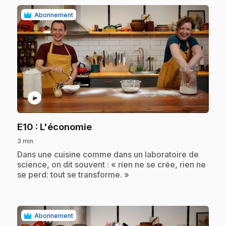
Abonnement
play_circle
.
E10
: L'économie
3 min
.
Dans une cuisine comme dans un laboratoire de
science, on dit souvent : « rien ne se crée, rien ne
se perd: tout se transforme. »
Abonnement