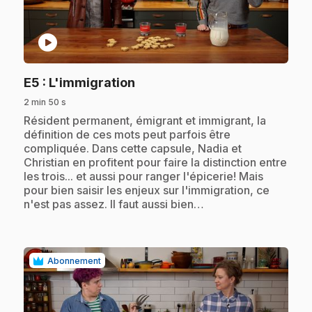
play_circle
.
E5
: L'immigration
2 min 50 s
.
Résident permanent, émigrant et immigrant, la
définition de ces mots peut parfois être
compliquée. Dans cette capsule, Nadia et
Christian en profitent pour faire la distinction entre
les trois... et aussi pour ranger l'épicerie! Mais
pour bien saisir les enjeux sur l'immigration, ce
n'est pas assez. Il faut aussi bien…
Abonnement