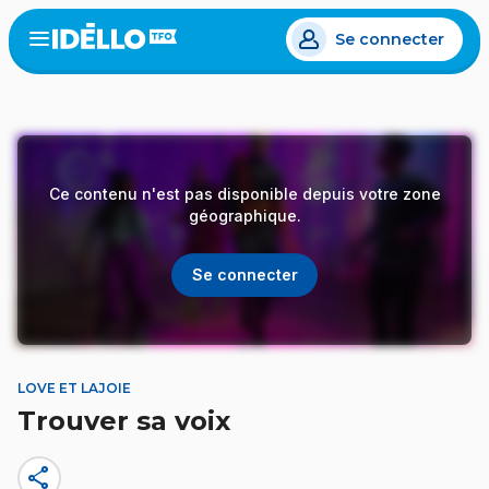
Aller
Se connecter
au
Open
the
contenu
menu
principal
Ce contenu n'est pas disponible depuis votre zone
géographique.
Se connecter
LOVE ET LAJOIE
Trouver sa voix
share