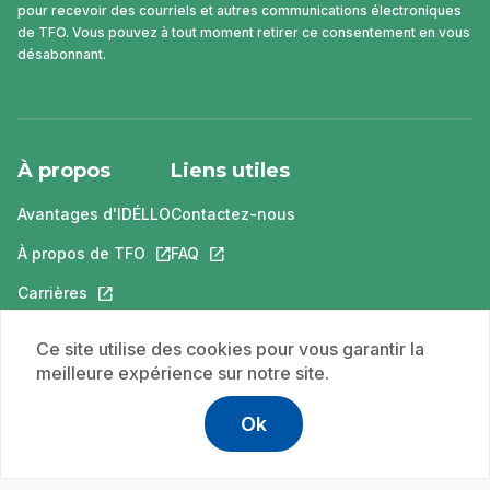
pour recevoir des courriels et autres communications électroniques
de TFO. Vous pouvez à tout moment retirer ce consentement en vous
désabonnant.
À propos
Liens utiles
Avantages d'IDÉLLO
Contactez-nous
À propos de TFO
Ce lien s'ouvrira dans un nouvel onglet.
FAQ
Ce lien s'ouvrira dans un nouvel ongle
Carrières
Ce lien s'ouvrira dans un nouvel onglet.
Faites un don
Ce lien s'ouvrira dans un nouvel onglet.
Ce site utilise des cookies pour vous garantir la
Nos produits
meilleure expérience sur notre site.
TFO
Ce lien s'ouvrira dans un nouvel onglet.
Ok
TFO apprendre à la maison
Ce lien s'ouvrira dans un nouvel o
Boukili
Ce lien s'ouvrira dans un nouvel onglet.