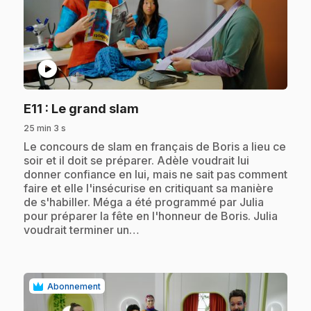
play_circle
.
E11
: Le grand slam
25 min 3 s
.
Le concours de slam en français de Boris a lieu ce
soir et il doit se préparer. Adèle voudrait lui
donner confiance en lui, mais ne sait pas comment
faire et elle l'insécurise en critiquant sa manière
de s'habiller. Méga a été programmé par Julia
pour préparer la fête en l'honneur de Boris. Julia
voudrait terminer un…
Abonnement