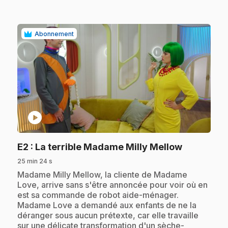
Abonnement
play_circle
.
E2
: La terrible Madame Milly Mellow
25 min 24 s
.
Madame Milly Mellow, la cliente de Madame
Love, arrive sans s'être annoncée pour voir où en
est sa commande de robot aide-ménager.
Madame Love a demandé aux enfants de ne la
déranger sous aucun prétexte, car elle travaille
sur une délicate transformation d'un sèche-