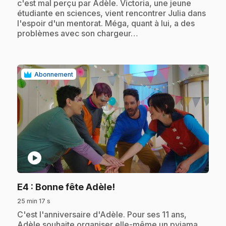
c'est mal perçu par Adèle. Victoria, une jeune
étudiante en sciences, vient rencontrer Julia dans
l'espoir d'un mentorat. Méga, quant à lui, a des
problèmes avec son chargeur…
Abonnement
play_circle
.
E4
: Bonne fête Adèle!
25 min 17 s
.
C'est l'anniversaire d'Adèle. Pour ses 11 ans,
Adèle souhaite organiser elle-même un pyjama