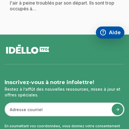
l'air à peine troublés par son départ. Ils sont trop
occupés à…
help
Aide
Accéder à l
,Ce lien s'
pied
de
page
Inscrivez-vous à notre infolettre!
Restez à l’affût des nouvelles ressources, mises à jour et
offres spéciales.
En soumettant vos coordonnées, vous donnez votre consentement