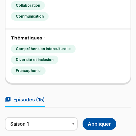
Collaboration
Communication
Thématiques :
Compréhension interculturelle
Diversité et inclusion
Francophonie
video_library
Épisodes (
15
)