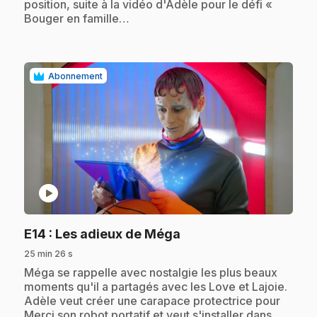
position, suite à la vidéo d'Adèle pour le défi «
Bouger en famille…
Abonnement
play_circle
.
E14
: Les adieux de Méga
25 min 26 s
.
Méga se rappelle avec nostalgie les plus beaux
moments qu'il a partagés avec les Love et Lajoie.
Adèle veut créer une carapace protectrice pour
Merci son robot portatif et veut s'installer dans