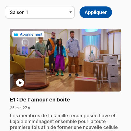
Abonnement
play_circle
.
E1
: De l'amour en boite
25 min 27 s
.
Les membres de la famille recomposée Love et
Lajoie emménagent ensemble pour la toute
première fois afin de former une nouvelle cellule