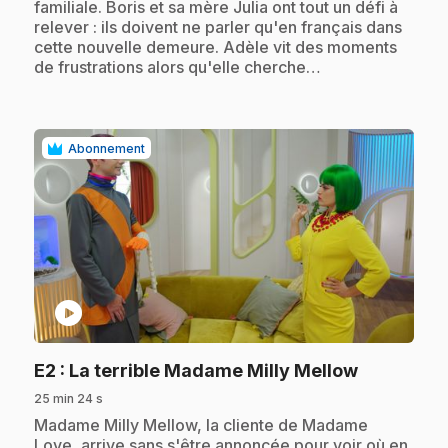
familiale. Boris et sa mère Julia ont tout un défi à
relever : ils doivent ne parler qu'en français dans
cette nouvelle demeure. Adèle vit des moments
de frustrations alors qu'elle cherche…
Abonnement
play_circle
.
E2
: La terrible Madame Milly Mellow
25 min 24 s
.
Madame Milly Mellow, la cliente de Madame
Love, arrive sans s'être annoncée pour voir où en