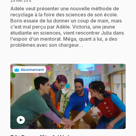
25 min 25 s
.
Adèle veut présenter une nouvelle méthode de
recyclage à la foire des sciences de son école.
Boris essaie de lui donner un coup de main, mais
c'est mal perçu par Adèle. Victoria, une jeune
étudiante en sciences, vient rencontrer Julia dans
l'espoir d'un mentorat. Méga, quant à lui, a des
problèmes avec son chargeur…
Abonnement
play_circle