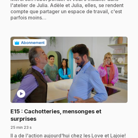
l'atelier de Julia. Adèle et Julia, elles, se rendent
compte que partager un espace de travail, c'est
parfois moins…
Abonnement
play_circle
E15
: Cachotteries, mensonges et
.
surprises
25 min 23 s
.
Il a de l'action aujourd'hui chez les Love et Lajoie!