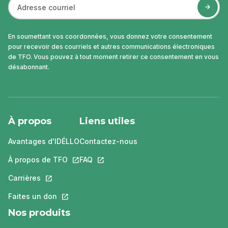
En soumettant vos coordonnées, vous donnez votre consentement
pour recevoir des courriels et autres communications électroniques
de TFO. Vous pouvez à tout moment retirer ce consentement en vous
désabonnant.
À propos
Liens utiles
Avantages d'IDÉLLO
Contactez-nous
À propos de TFO
Ce lien s'ouvrira dans un nouvel onglet.
FAQ
Ce lien s'ouvrira dans un nouvel ongle
Carrières
Ce lien s'ouvrira dans un nouvel onglet.
Faites un don
Ce lien s'ouvrira dans un nouvel onglet.
Nos produits