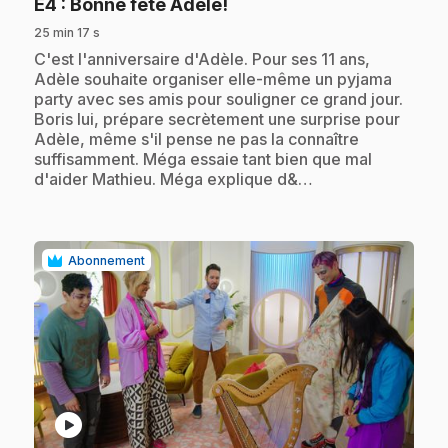
.
E4
: Bonne fête Adèle!
25 min 17 s
.
C'est l'anniversaire d'Adèle. Pour ses 11 ans,
Adèle souhaite organiser elle-même un pyjama
party avec ses amis pour souligner ce grand jour.
Boris lui, prépare secrètement une surprise pour
Adèle, même s'il pense ne pas la connaître
suffisamment. Méga essaie tant bien que mal
d'aider Mathieu. Méga explique d&…
Abonnement
play_circle