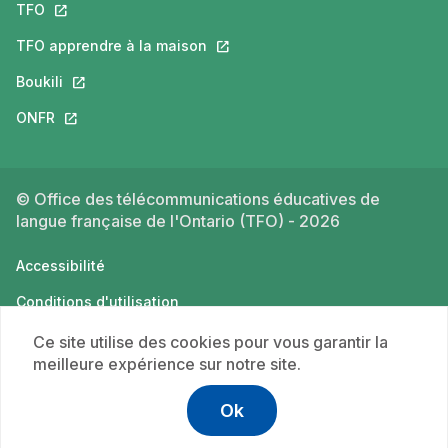
TFO
Ce lien s'ouvrira dans un nouvel onglet.
TFO apprendre à la maison
Ce lien s'ouvrira dans un nouvel o
Boukili
Ce lien s'ouvrira dans un nouvel onglet.
ONFR
Ce lien s'ouvrira dans un nouvel onglet.
© Office des télécommunications éducatives de
langue française de l'Ontario (TFO) - 2026
Accessibilité
Conditions d'utilisation
Politique de confidentialité
Ce site utilise des cookies pour vous garantir la
meilleure expérience sur notre site.
Ok