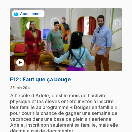
Abonnement
play_circle
.
E12
: Faut que ça bouge
25 min 29 s
.
À l'école d'Adèle, c'est le mois de l'activité
physique et les élèves ont été invités à inscrire
leur famille au programme « Bouger en famille »
pour courir la chance de gagner une semaine de
vacances dans une base de plein air aérienne.
Adèle, inscrit non seulement sa famille, mais elle
décide aussi de documenter…