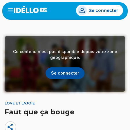
Aller
Se connecter
au
Open
the
contenu
menu
principal
Ce contenu n'est pas disponible depuis votre zone
géographique.
Se connecter
LOVE ET LAJOIE
Faut que ça bouge
share