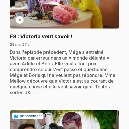
play_circle
.
E8
: Victoria veut savoir!
25 min 27 s
.
Dans l'épisode précédent, Méga a entraîné
Victoria par erreur dans un « monde déjanté »
avec Adèle et Boris. Elle veut à tout prix
comprendre ce qui s'est passé et questionne
Méga et Boris qui ne veulent pas répondre. Mme
Mellow découvre que Victoria est au courant de
quelque chose et elle veut savoir quoi. Toutes
sortes d&…
Abonnement