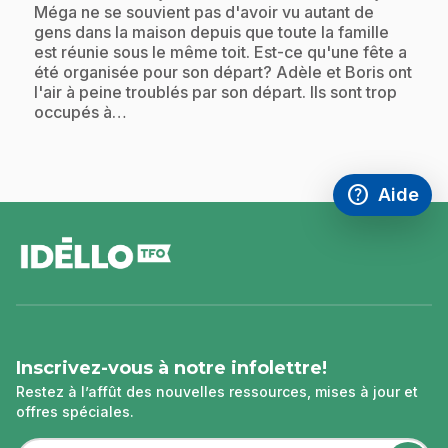
Méga ne se souvient pas d'avoir vu autant de
gens dans la maison depuis que toute la famille
est réunie sous le même toit. Est-ce qu'une fête a
été organisée pour son départ? Adèle et Boris ont
l'air à peine troublés par son départ. Ils sont trop
occupés à…
help
Aide
Accéder à l
,Ce lien s'
pied
de
page
Inscrivez-vous à notre infolettre!
Restez à l’affût des nouvelles ressources, mises à jour et
offres spéciales.