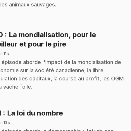
 les animaux sauvages.
10
: La mondialisation, pour le
.
illeur et pour le pire
n 11 s
 épisode aborde l'impact de la mondialisation de
conomie sur la société canadienne, la libre
culation des capitaux, la course au profit, les OGM
la vache folle.
.
1
: La loi du nombre
n 13 s