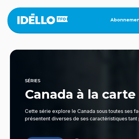
Aller
au
contenu
Abonnemen
principal
SÉRIES
Canada à la carte
Cette série explore le Canada sous toutes ses f
présentent diverses de ses caractéristiques tan