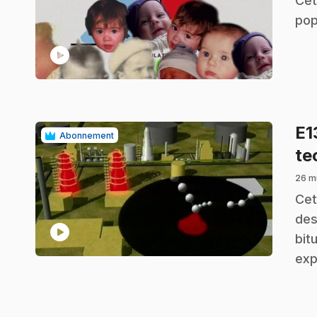
Cet
pop
play_circle
E1
Abonnement
te
26 m
.
Cet
des
play_circle
bit
exp