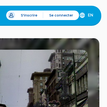
EN
S'inscrire
Se connecter
s un nouvel onglet.
DISCOVER
THE
ENGLISH
VERSION
OF
IDÉLLO.