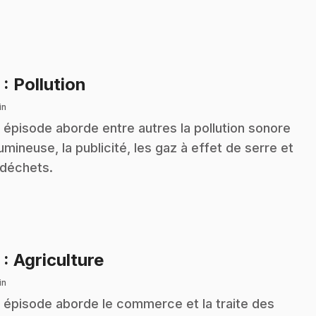
.
2
: Pollution
in
 épisode aborde entre autres la pollution sonore
lumineuse, la publicité, les gaz à effet de serre et
 déchets.
.
3
: Agriculture
in
 épisode aborde le commerce et la traite des