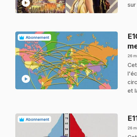
play_circle
sur
E
Abonnement
me
26 mi
.
Cet
l'é
play_circle
cir
et 
E1
Abonnement
26 mi
.