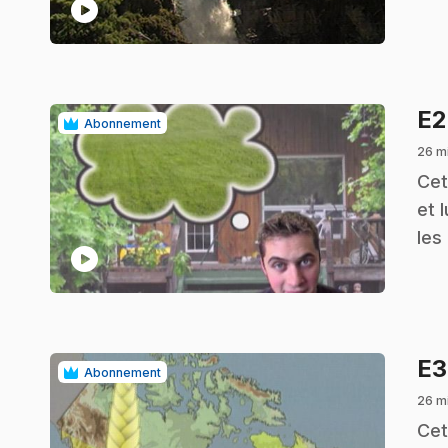
play_circle
E
Abonnement
26 m
.
Cet
et 
les
play_circle
E
Abonnement
26 m
.
Cet