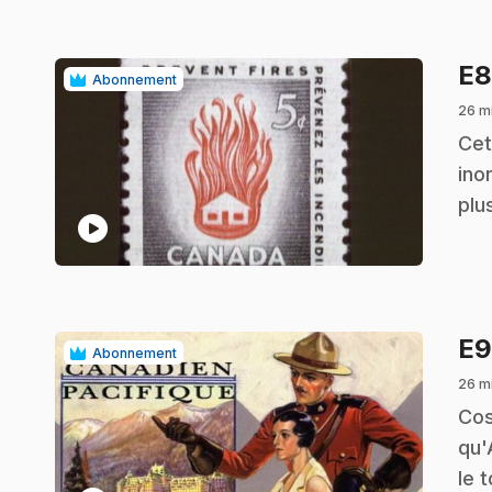
E
Abonnement
26 m
.
Cet
ino
plu
play_circle
E
Abonnement
26 m
.
Cos
qu'
le 