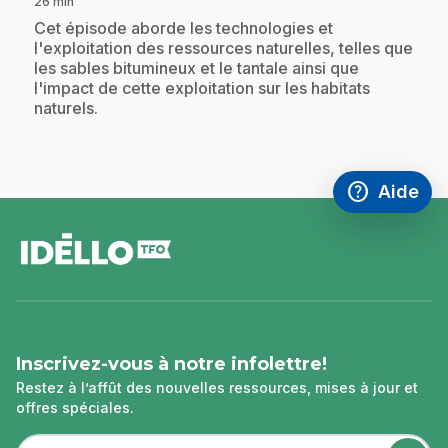
26 min
.
Cet épisode aborde les technologies et
l'exploitation des ressources naturelles, telles que
les sables bitumineux et le tantale ainsi que
l'impact de cette exploitation sur les habitats
naturels.
help
Aide
Accéder à l
,Ce lien s'
pied
de
page
Inscrivez-vous à notre infolettre!
Restez à l’affût des nouvelles ressources, mises à jour et
offres spéciales.