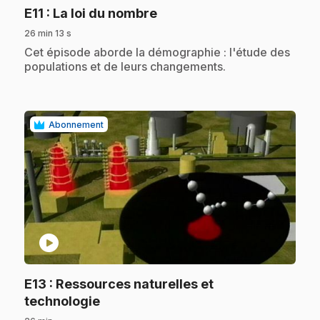
.
E11
: La loi du nombre
26 min 13 s
.
Cet épisode aborde la démographie : l'étude des
populations et de leurs changements.
Abonnement
play_circle
E13
: Ressources naturelles et
.
technologie