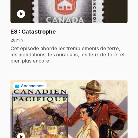
play_circle
.
E8
: Catastrophe
26 min
.
Cet épisode aborde les tremblements de terre,
les inondations, les ouragans, les feux de forêt et
bien plus encore.
Abonnement
play_circle