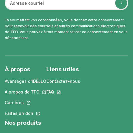
En soumettant vos coordonnées, vous donnez votre consentement
pour recevoir des courriels et autres communications électroniques
de TFO. Vous pouvez à tout moment retirer ce consentement en vous
désabonnant.
À propos
Liens utiles
Avantages d'IDÉLLO
Contactez-nous
À propos de TFO
Ce lien s'ouvrira dans un nouvel onglet.
FAQ
Ce lien s'ouvrira dans un nouvel ongle
Carrières
Ce lien s'ouvrira dans un nouvel onglet.
Faites un don
Ce lien s'ouvrira dans un nouvel onglet.
Nos produits