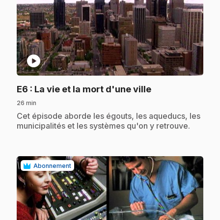
play_circle
.
E6
: La vie et la mort d'une ville
26 min
.
Cet épisode aborde les égouts, les aqueducs, les
municipalités et les systèmes qu'on y retrouve.
Abonnement