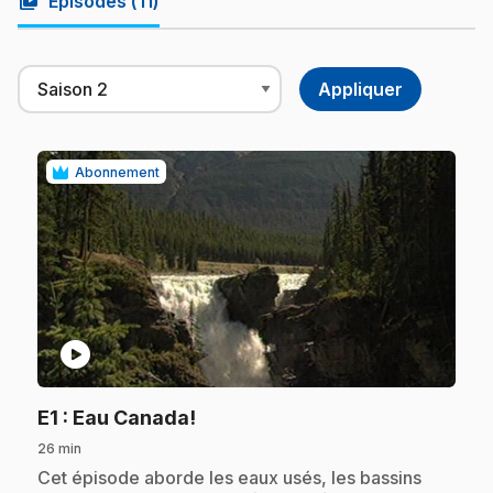
video_library
Épisodes (
11
)
Abonnement
play_circle
.
E1
: Eau Canada!
26 min
.
Cet épisode aborde les eaux usés, les bassins