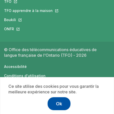
TFO
Ce lien s'ouvrira dans un nouvel onglet.
TFO apprendre à la maison
Ce lien s'ouvrira dans un nouvel o
Boukili
Ce lien s'ouvrira dans un nouvel onglet.
ONFR
Ce lien s'ouvrira dans un nouvel onglet.
© Office des télécommunications éducatives de
langue française de l'Ontario (TFO) - 2026
Accessibilité
Conditions d'utilisation
Politique de confidentialité
Ce site utilise des cookies pour vous garantir la
meilleure expérience sur notre site.
Ok