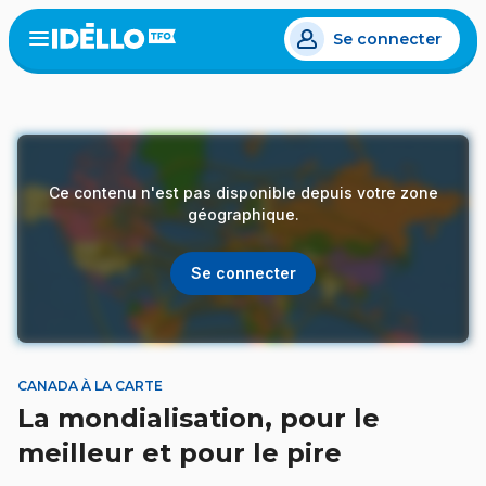
Aller
Se connecter
au
Open
the
contenu
menu
principal
Ce contenu n'est pas disponible depuis votre zone
géographique.
Se connecter
CANADA À LA CARTE
La mondialisation, pour le
meilleur et pour le pire