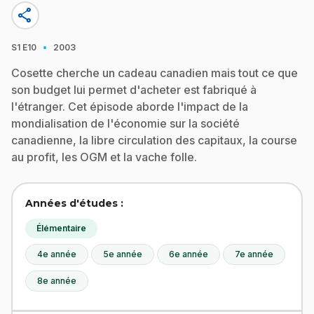
share
·
S1
E10
2003
Cosette cherche un cadeau canadien mais tout ce que
son budget lui permet d'acheter est fabriqué à
l'étranger. Cet épisode aborde l'impact de la
mondialisation de l'économie sur la société
canadienne, la libre circulation des capitaux, la course
au profit, les OGM et la vache folle.
Années d'études :
Élémentaire
4e année
5e année
6e année
7e année
8e année